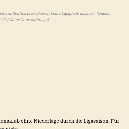
t mit Benfica diese Saison keine Ligapleite kassiert.
(Quelle:
GO/Valter Gouveia/imago)
tionsklub ohne Niederlage durch die Ligasaison. Für