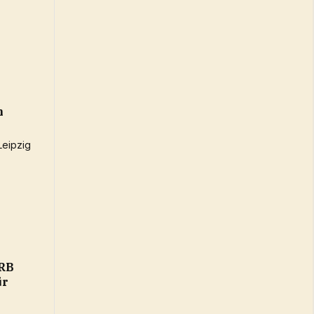
m
 RB
ür