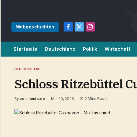
Webgeschichten
Facebook
X
Instagram
(Twitter)
Startseite
Deutschland
Politik
Wirtschaft
DEUTSCHLAND
Schloss Ritzebüttel C
By
zeit-heute.de
Mai 20, 2026
2 Mins Read