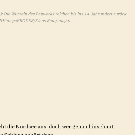
o): Die Wurzeln des Bauwerks reichen bis ins 14. Jahrundert zurück.
AGO/imageBROKER/Klaus Rein/imago)
cht die Nordsee aus, doch wer genau hinschaut,