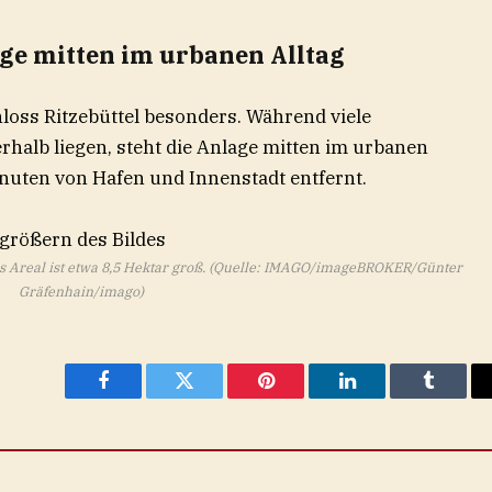
age mitten im urbanen Alltag
loss Ritzebüttel besonders. Während viele
halb liegen, steht die Anlage mitten im urbanen
nuten von Hafen und Innenstadt entfernt.
as Areal ist etwa 8,5 Hektar groß. (Quelle: IMAGO/imageBROKER/Günter
Gräfenhain/imago)
Facebook
Twitter
Pinterest
LinkedIn
Tumblr