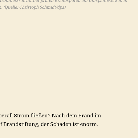
 Stromnetz? Ermittler prüfen Brandspuren am Umspannwerk in in
n.
(Quelle: Christoph Schmidt/dpa)
berall Strom fließen? Nach dem Brand im
 Brandstiftung, der Schaden ist enorm.