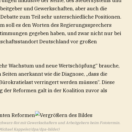
erungen inklusive der Rente, des Steuersystems und
rbeitgeber und Gewerkschaften, aber auch die
 Debatte zum Teil sehr unterschiedliche Positionen.
em soll es den Worten des Regierungssprechers
stimmungen gegeben haben, und zwar nicht nur bei
tschaftsstandort Deutschland vor großen
„mehr Wachstum und neue Wertschöpfung“ brauche,
Seiten anerkannt wie die Diagnose, „dass die
Bürokratielast verringert werden müssen“. Diese
der Reformen galt in der Koalition zuvor als
 Schwarz-Rot mit Gewerkschaftern und Arbeitgebern beim Fototermin.
 Michael Kappeler/dpa/dpa-bilder)