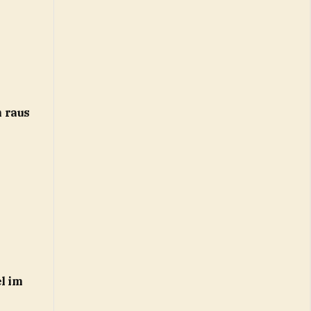
 raus
l im