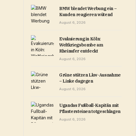
BMW blendet Werbung ein –
Kunden reagieren wütend
August 6, 2026
Evakuierung in Köln:
Weltkriegsbombe am
Rheinufer entdeckt
August 6, 2026
Grüne stützen Lkw-Ausnahme
– Linke dagegen
August 6, 2026
Ugandas Fußball-Kapitän mit
Pflastersteinen totgeschlagen
August 6, 2026