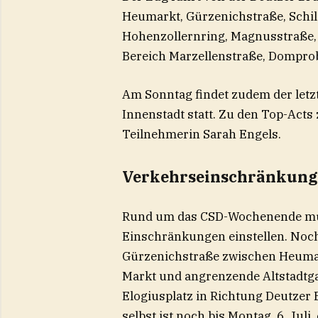
Heumarkt, Gürzenichstraße, Schild
Hohenzollernring, Magnusstraße,
Bereich Marzellenstraße, Dompro
Am Sonntag findet zudem der letzt
Innenstadt statt. Zu den Top-Acts
Teilnehmerin Sarah Engels.
Verkehrseinschränkunge
Rund um das CSD-Wochenende müs
Einschränkungen einstellen.
Noch 
Gürzenichstraße zwischen Heumar
Markt und angrenzende Altstadtga
Elogiusplatz in Richtung Deutzer
selbst ist noch bis Montag, 6. Juli