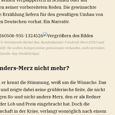
len seiner vorbereiteten Reden. Die gewünschte
e Erzählung liefern für den gewaltigen Umbau von
en Deutschen vorhat. Ein Narrativ.
PD-Co-Vorsitzende Bärbel Bas, Bundeskanzler Friedrich Merz (CDU) und
bild): Sie wollen Kompromisse gemeinsam verkaufen, nicht zerreden.
(Quelle: Kay Nietfeld/dpa)
anders-Merz nicht mehr?
h, er kennt die Stimmung, weiß um die Wünsche. Das
 und zeigte dabei seine grüblerische Seite, die nicht
gen So-und-nicht-anders-Merz, den er als Redner
er Lob und Preis eingebracht hat. Doch die
schaft in der Krise, verlangt womöglich nach einem