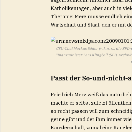
Katholikentagen, aber auch in vie
Therapie: Merz müsse endlich ein
Wirtschaft und Staat, den er mit d
CSU-Chef Markus Söder (v. l. n. r.), die S
Finanzminister Lars Klingbeil (SPD, Archiv
Passt der So-und-nicht-
Friedrich Merz weiß das natürlic
machte er selbst zuletzt öffentlich
so recht passen will zum schneidi
gerne gibt und der ihm immer wied
Kanzlerschaft, zumal eine Kanzler