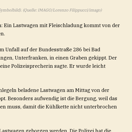
Symbolbild).
(Quelle: IMAGO/Lorenzo Filippucci/imago)
n: Ein Lastwagen mit Fleischladung kommt von der
en.
em Unfall auf der Bundesstraße 286 bei Bad
ngen, Unterfranken, in einen Graben gekippt. Der
ine Polizeisprecherin sagte. Er wurde leicht
legeln beladene Lastwagen am Mittag von der
. Besonders aufwendig ist die Bergung, weil das
n muss, damit die Kühlkette nicht unterbrochen
astwagen geborgen werden. Die Polizei hat die