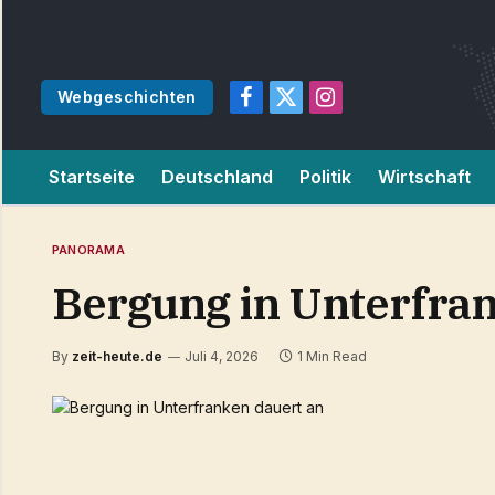
Webgeschichten
Facebook
X
Instagram
(Twitter)
Startseite
Deutschland
Politik
Wirtschaft
PANORAMA
Bergung in Unterfran
By
zeit-heute.de
Juli 4, 2026
1 Min Read