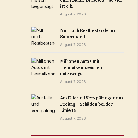
einer Studie Diabetes – so viel
ist o.k.
August 7, 2026
Nur noch Restbestände im
Supermarkt
August 7, 2026
Millionen Autos mit
Heimatkennzeichen
unterwegs
August 7, 2026
Ausfälle und Verspätungen am
Freitag – Schäden bei der
Linie 18
August 7, 2026