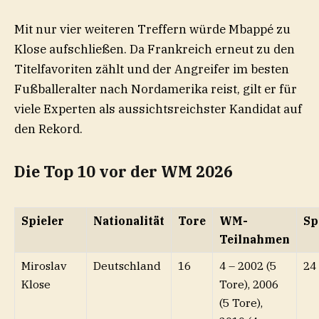
Mit nur vier weiteren Treffern würde Mbappé zu
Klose aufschließen. Da Frankreich erneut zu den
Titelfavoriten zählt und der Angreifer im besten
Fußballeralter nach Nordamerika reist, gilt er für
viele Experten als aussichtsreichster Kandidat auf
den Rekord.
Die Top 10 vor der WM 2026
Spieler
Nationalität
Tore
WM-
Sp
Teilnahmen
Miroslav
Deutschland
16
4 – 2002 (5
24
Klose
Tore), 2006
(5 Tore),