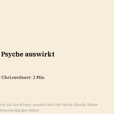
e Psyche auswirkt
9 Uhr
Lesedauer: 2 Min.
cht nur den Körper, sondern auch die Psyche.
(Quelle: Fabian
Sommer/dpa/dpa-bilder)