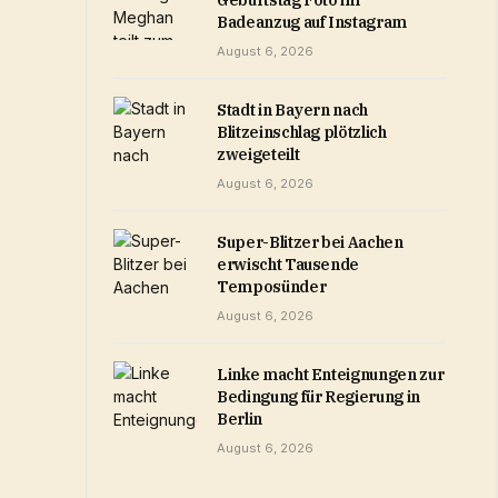
Geburtstag Foto im
Badeanzug auf Instagram
August 6, 2026
Stadt in Bayern nach
Blitzeinschlag plötzlich
zweigeteilt
August 6, 2026
Super-Blitzer bei Aachen
erwischt Tausende
Temposünder
August 6, 2026
Linke macht Enteignungen zur
Bedingung für Regierung in
Berlin
August 6, 2026