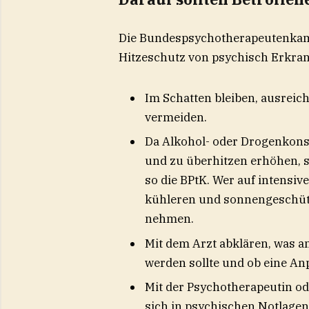
Die Bundespsychotherapeutenkam
Hitzeschutz von psychisch Erkra
Im Schatten bleiben, ausrei
vermeiden.
Da Alkohol- oder Drogenkons
und zu überhitzen erhöhen, s
so die BPtK. Wer auf intensive
kühleren und sonnengeschütz
nehmen.
Mit dem Arzt abklären, was a
werden sollte und ob eine Anp
Mit der Psychotherapeutin o
sich in psychischen Notlage