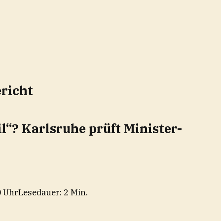
richt
l“? Karlsruhe prüft Minister-
0 Uhr
Lesedauer: 2 Min.