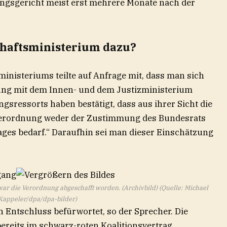
ungsgericht meist erst mehrere Monate nach der
chaftsministerium dazu?
inisteriums teilte auf Anfrage mit, dass man sich
ung mit dem Innen- und dem Justizministerium
gsressorts haben bestätigt, dass aus ihrer Sicht die
verordnung weder der Zustimmung des Bundesrats
ages bedarf.“ Daraufhin sei man dieser Einschätzung
war die Verordnung abgeschafft worden. (Archivbild) (Quelle: Michael
Kappeler/dpa/dpa-bilder)
 Entschluss befürwortet, so der Sprecher. Die
ereits im schwarz-roten Koalitionsvertrag