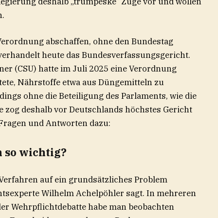
 Regierung deshalb „trumpeske“ Züge vor und wollen
n.
 Verordnung abschaffen, ohne den Bundestag
verhandelt heute das Bundesverfassungsgericht.
ner (CSU) hatte im Juli 2025 eine Verordnung
htete, Nährstoffe etwa aus Düngemitteln zu
ings ohne die Beteiligung des Parlaments, wie die
Sie zog deshalb vor Deutschlands höchstes Gericht
n Fragen und Antworten dazu:
 so wichtig?
erfahren auf ein grundsätzliches Problem
tsexperte Wilhelm Achelpöhler sagt. In mehreren
 der Wehrpflichtdebatte habe man beobachten