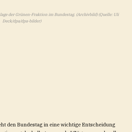
lage der Grünen-Fraktion im Bundestag. (Archivbild)
(Quelle: Uli
Deck/dpa/dpa-bilder)
eht den Bundestag in eine wichtige Entscheidung