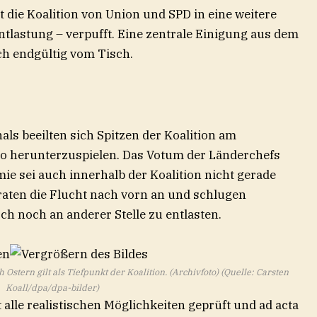
die Koalition von Union und SPD in eine weitere
Entlastung – verpufft. Eine zentrale Einigung aus dem
ich endgültig vom Tisch.
ls beeilten sich Spitzen der Koalition am
o herunterzuspielen. Das Votum der Länderchefs
mie sei auch innerhalb der Koalition nicht gerade
traten die Flucht nach vorn an und schlugen
ch noch an anderer Stelle zu entlasten.
h Ostern gilt als Tiefpunkt der Koalition. (Archivfoto) (Quelle: Carsten
Koall/dpa/dpa-bilder)
t alle realistischen Möglichkeiten geprüft und ad acta