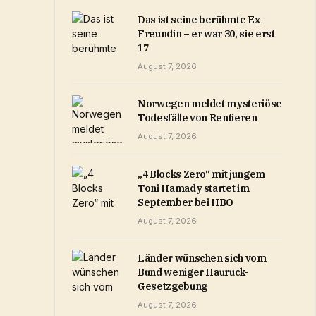
Das ist seine berühmte Ex-
Freundin – er war 30, sie erst
17
August 7, 2026
Norwegen meldet mysteriöse
Todesfälle von Rentieren
August 7, 2026
„4 Blocks Zero“ mit jungem
Toni Hamady startet im
September bei HBO
August 7, 2026
Länder wünschen sich vom
Bund weniger Hauruck-
Gesetzgebung
August 7, 2026