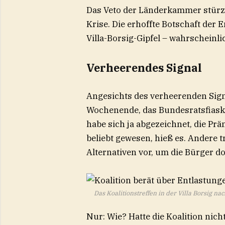
Das Veto der Länderkammer stürzt 
Krise. Die erhoffte Botschaft der 
Villa-Borsig-Gipfel – wahrscheinl
Verheerendes Signal
Angesichts des verheerenden Signa
Wochenende, das Bundesratsfiask
habe sich ja abgezeichnet, die Prä
beliebt gewesen, hieß es. Andere 
Alternativen vor, um die Bürger do
Das Koalitionstreffen in der Villa Borsig nac
Nur: Wie? Hatte die Koalition nich