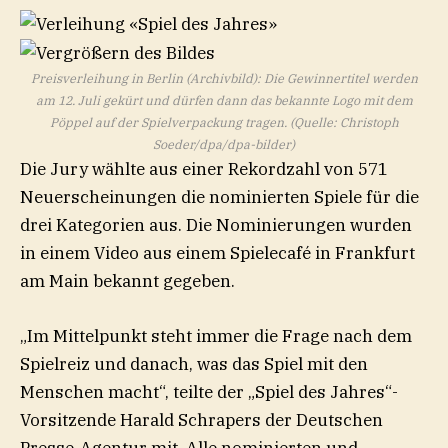
Preisverleihung in Berlin (Archivbild): Die Gewinnertitel werden
am 12. Juli gekürt und dürfen dann das bekannte Logo mit dem
Pöppel auf der Spielverpackung tragen. (Quelle: Christoph
Soeder/dpa/dpa-bilder)
Die Jury wählte aus einer Rekordzahl von 571
Neuerscheinungen die nominierten Spiele für die
drei Kategorien aus. Die Nominierungen wurden
in einem Video aus einem Spielecafé in Frankfurt
am Main bekannt gegeben.
„Im Mittelpunkt steht immer die Frage nach dem
Spielreiz und danach, was das Spiel mit den
Menschen macht“, teilte der „Spiel des Jahres“-
Vorsitzende Harald Schrapers der Deutschen
Presse-Agentur mit. Alle nominierten und