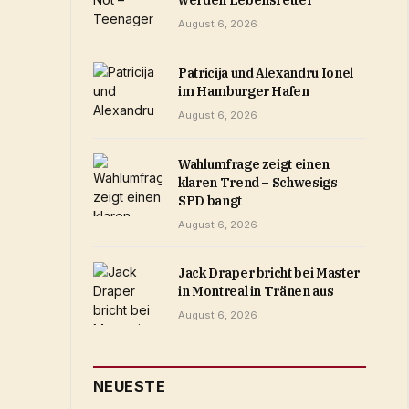
werden Lebensretter
August 6, 2026
Patricija und Alexandru Ionel
im Hamburger Hafen
August 6, 2026
Wahlumfrage zeigt einen
klaren Trend – Schwesigs
SPD bangt
August 6, 2026
Jack Draper bricht bei Master
in Montreal in Tränen aus
August 6, 2026
NEUESTE