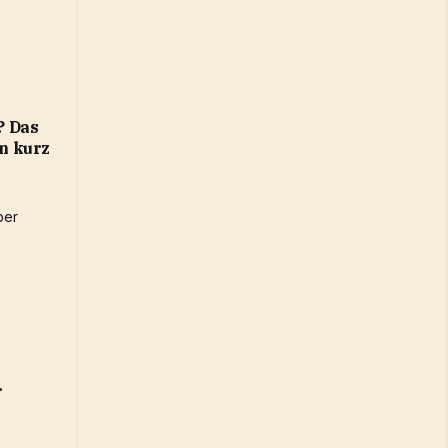
? Das
n kurz
r