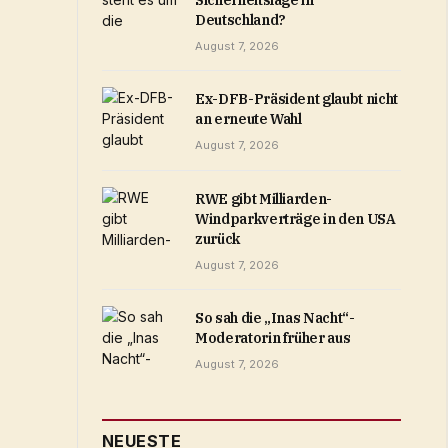
Sicherheitslage in
Deutschland?
August 7, 2026
Ex-DFB-Präsident glaubt nicht
an erneute Wahl
August 7, 2026
RWE gibt Milliarden-
Windparkverträge in den USA
zurück
August 7, 2026
So sah die „Inas Nacht“-
Moderatorin früher aus
August 7, 2026
NEUESTE