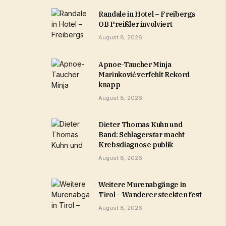
Randale in Hotel – Freibergs
OB Preißler involviert
August 8, 2026
Apnoe-Taucher Minja
Marinković verfehlt Rekord
knapp
August 8, 2026
Dieter Thomas Kuhn und
Band: Schlagerstar macht
Krebsdiagnose publik
August 8, 2026
Weitere Murenabgänge in
Tirol – Wanderer steckten fest
August 8, 2026