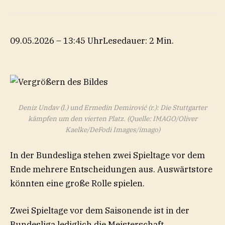
09.05.2026 – 13:45 Uhr
Lesedauer: 2 Min.
Deniz Undav (l.) und Ermedin Demirović (r.): Die Stuttgarter
kämpfen um den vierten Platz.
(Quelle: IMAGO/Oliver
Kaelke/DeFodi Images/imago)
In der Bundesliga stehen zwei Spieltage vor dem
Ende mehrere Entscheidungen aus. Auswärtstore
könnten eine große Rolle spielen.
Zwei Spieltage vor dem Saisonende ist in der
Bundesliga lediglich die Meisterschaft