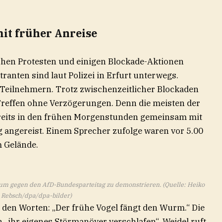
it früher Anreise
chen Protesten und einigen Blockade-Aktionen
ranten sind laut Polizei in Erfurt unterwegs.
 Teilnehmern. Trotz zwischenzeitlicher Blockaden
Treffen ohne Verzögerungen. Denn die meisten der
ereits in den frühen Morgenstunden gemeinsam mit
 angereist. Einem Sprecher zufolge waren vor 5.00
m Gelände.
, um gegen den AfD-Bundesparteitag zu demonstrieren. (Quelle: Heiko
Rebsch/dpa/dpa-bilder)
t den Worten: „Der frühe Vogel fängt den Wurm.“ Die
n „ihr eigenes Störmanöver verschlafen“. Weidel ruft