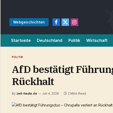
Webgeschichten
Facebook
X
Instagram
(Twitter)
Startseite
Deutschland
Politik
Wirtschaft
POLITIK
AfD bestätigt Führung
Rückhalt
By
zeit-heute.de
Juli 4, 2026
2 Mins Read