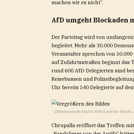
machen wir es nicht“.
AfD umgeht Blockaden m
Der Parteitag wird von umfangrei
begleitet. Mehr als 30.000 Demonst
Veranstalter sprechen von 50.000
auf Zufahrtsstraßen beginnt das 
rund 600 AfD-Delegierten sind b
Reisebussen und Polizeibegleitung
Uhr bereits 540 Delegierte auf de
Zehntausende sind in Erfurt auf der Straße
Chrupalla eröffnet das Treffen mi
„Randalierer von der Antifa“ hätte