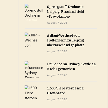
Sprengstoff-Drohne in
Leipzig: Russland sieht
«Provokation»
August 7, 2026
Asllani-Wechsel von
Hoffenheim zu Leipzig
überraschend geplatzt
August 7, 2026
Influencerin Sydney Towle an
Krebs gestorben
August 7, 2026
1.600 Tiere sterben bei
Großbrand
August 7, 2026