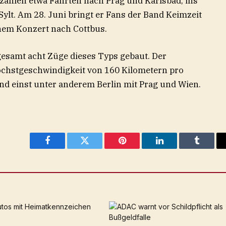
zählen etwa Fahrten nach Prag und Karlsbad, ins
lt. Am 28. Juni bringt er Fans der Band Keimzeit
inem Konzert nach Cottbus.
esamt acht Züge dieses Typs gebaut. Der
öchstgeschwindigkeit von 160 Kilometern pro
nd einst unter anderem Berlin mit Prag und Wien.
Facebook
Twitter
Pinterest
LinkedIn
Tumblr