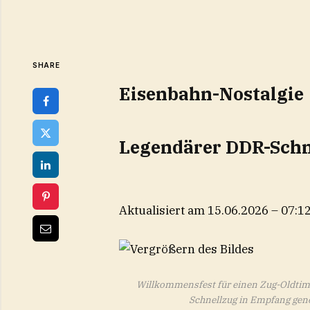
SHARE
Eisenbahn-Nostalgie
Legendärer DDR-Schne
Aktualisiert am 15.06.2026 – 07:1
Willkommensfest für einen Zug-Oldtime
Schnellzug in Empfang g