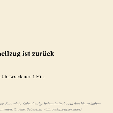
llzug ist zurück
2 Uhr
Lesedauer: 1 Min.
r: Zahlreiche Schaulustige haben in Radebeul den historischen
enommen.
(Quelle: Sebastian Willnow/dpa/dpa-bilder)