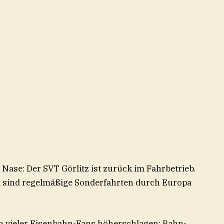
ase: Der SVT Görlitz ist zurück im Fahrbetrieb.
g sind regelmäßige Sonderfahrten durch Europa
n vieler Eisenbahn-Fans höherschlagen: Bahn-